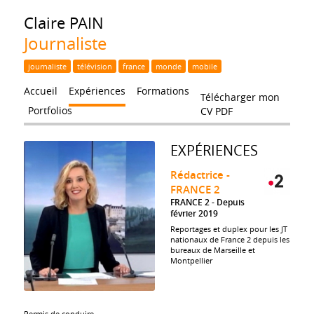
Claire
PAIN
Journaliste
journaliste
télévision
france
monde
mobile
Accueil
Expériences
Formations
Télécharger mon
Portfolios
CV PDF
EXPÉRIENCES
Rédactrice -
FRANCE 2
FRANCE 2
Depuis
février 2019
Reportages et duplex pour les JT
nationaux de France 2 depuis les
bureaux de Marseille et
Montpellier
Permis de conduire