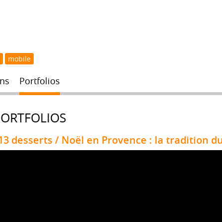
mobile
ns
Portfolios
PORTFOLIOS
13 desserts / Noël en Provence : la tradition d