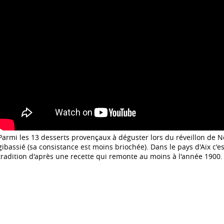
Parmi les 13 desserts provençaux à déguster lors du réveillon de N
gibassié (sa consistance est moins briochée). Dans le pays d'Aix c'es
tradition d'après une recette qui remonte au moins à l'année 1900.