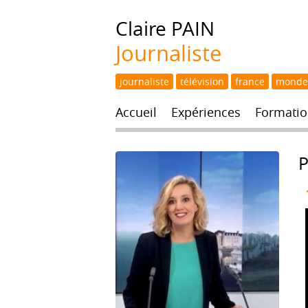
Claire
PAIN
Journaliste
journaliste
télévision
france
monde
Accueil
Expériences
Formatio