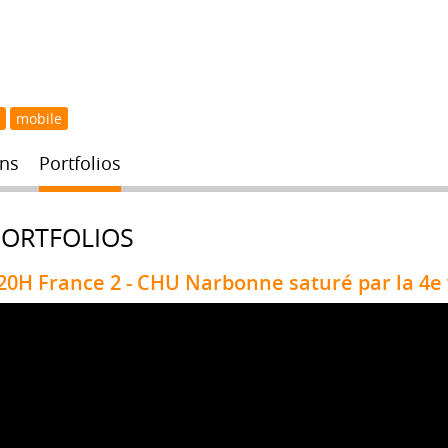
mobile
ns
Portfolios
PORTFOLIOS
20H France 2 - CHU Narbonne saturé par la 4e