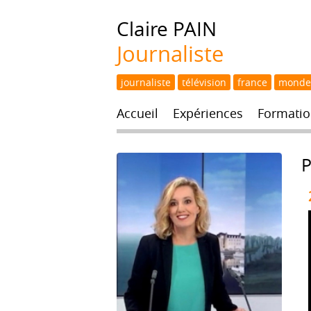
Claire
PAIN
Journaliste
journaliste
télévision
france
monde
Accueil
Expériences
Formatio