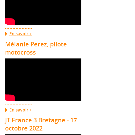
En savoir +
Mélanie Perez, pilote
motocross
En savoir +
JT France 3 Bretagne - 17
octobre 2022