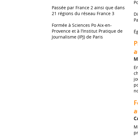
Po
Passée par France 2 ainsi que dans
21 régions du réseau France 3
Di
Pa
Formée à Sciences Po Aix-en-
Provence et à l’Institut Pratique de
Ég
Journalisme (IPJ) de Paris
P
a
M
En
ch
jo
po
no
F
a
C
Mo
p