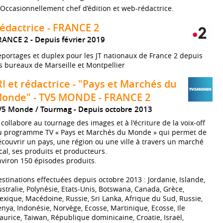
Occasionnellement chef d’édition et web-rédactrice.
édactrice - FRANCE 2
RANCE 2
Depuis février 2019
portages et duplex pour les JT nationaux de France 2 depuis
s bureaux de Marseille et Montpellier
RI et rédactrice - "Pays et Marchés du
onde" - TV5 MONDE - FRANCE 2
V5 Monde / Tourmag
Depuis octobre 2013
 collabore au tournage des images et à l'écriture de la voix-off
u programme TV « Pays et Marchés du Monde » qui permet de
couvrir un pays, une région ou une ville à travers un marché
cal, ses produits et producteurs.
viron 150 épisodes produits.
stinations effectuées depuis octobre 2013 : Jordanie, Islande,
stralie, Polynésie, Etats-Unis, Botswana, Canada, Grèce,
xique, Macédoine, Russie, Sri Lanka, Afrique du Sud, Russie,
nya, Indonésie, Norvège, Ecosse, Martinique, Ecosse, Ile
urice, Taiwan, République dominicaine, Croatie, Israël,