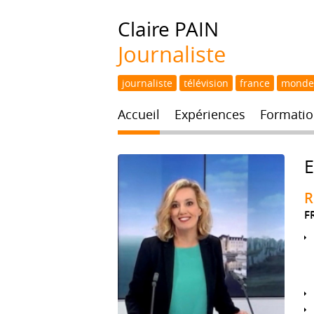
Claire
PAIN
Journaliste
journaliste
télévision
france
monde
Accueil
Expériences
Formatio
R
F