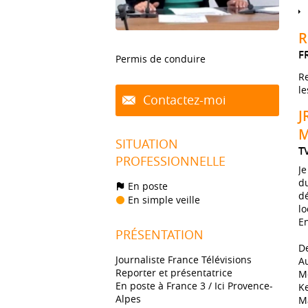
R
F
Permis de conduire
Re
le
Contactez-moi
J
M
SITUATION
T
PROFESSIONNELLE
Je
d
En poste
dé
En simple veille
lo
En
PRÉSENTATION
De
Journaliste France Télévisions
Au
Reporter et présentatrice
Me
En poste à France 3 / Ici Provence-
Ke
Alpes
Ma