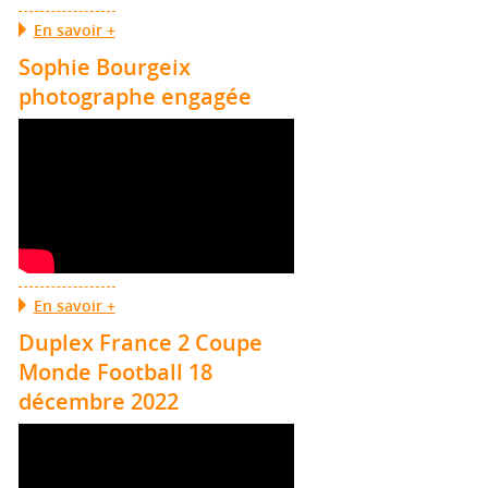
En savoir +
Sophie Bourgeix
photographe engagée
En savoir +
Duplex France 2 Coupe
Monde Football 18
décembre 2022