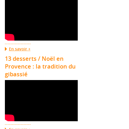
En savoir +
13 desserts / Noël en
Provence : la tradition du
gibassié