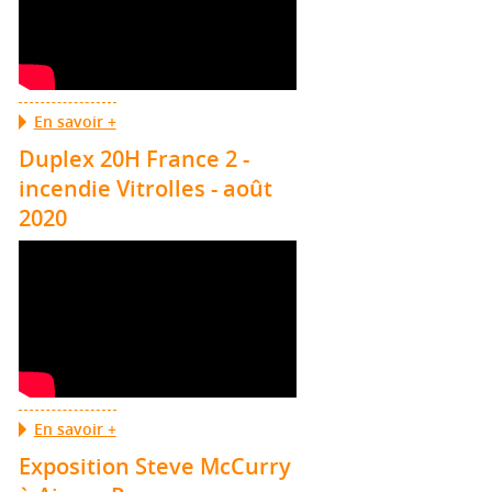
En savoir +
Duplex 20H France 2 -
incendie Vitrolles - août
2020
En savoir +
Exposition Steve McCurry