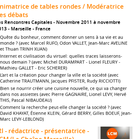
nimatrice de tables rondes / Modératrice
es débats
es Rencontres Capitales
Novembre 2011 à novembre
013
Marseille
France
Quête du bonheur, comment donner un sens à sa vie et au
monde ? (avec Marcel RUFO, Odon VALLET, Jean-Marc AVELINE
et Thuan TRINH XUAN)
Internet et civilisation du virtuel: quelles traces laisserons-
nous demain ? (avec Michel DURAMPART - Lionel FLEURY -
Mathieu GALLET - Eric SCHERER)
L’art et la création pour changer la ville et la société (avec
Catherine TRAUTMANN, Jacques PFISTER, Rudy RICCIOTTI)
Bien se nourrir créer une cuisine nouvelle, ce qui va changer
dans nos assiettes (avec Pierre GAGNAIRE, Lionel LEVY, Hervé
THIS, Pascal NIBAUDEAU)
Comment la recherche peut-elle changer la société ? (avec
David KHAYAT, Étienne KLEIN, Gérard BERRY, Gilles BOEUF, Jean-
Marc LEVY-LEBLOND)
RI - rédactrice - présentatrice -