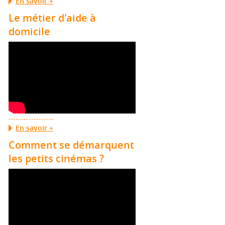
En savoir +
Le métier d'aide à
domicile
En savoir +
Comment se démarquent
les petits cinémas ?