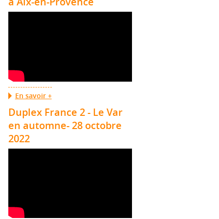
à Aix-en-Provence
En savoir +
Duplex France 2 - Le Var
en automne- 28 octobre
2022