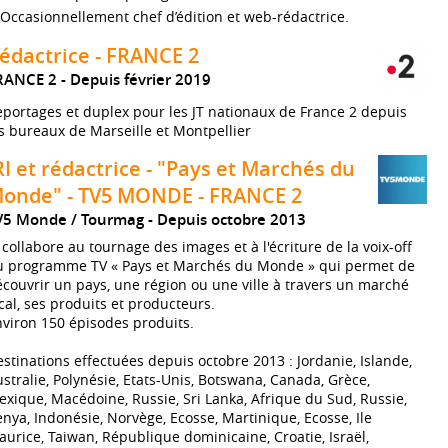
Occasionnellement chef d’édition et web-rédactrice.
édactrice - FRANCE 2
RANCE 2
Depuis février 2019
portages et duplex pour les JT nationaux de France 2 depuis
s bureaux de Marseille et Montpellier
RI et rédactrice - "Pays et Marchés du
onde" - TV5 MONDE - FRANCE 2
V5 Monde / Tourmag
Depuis octobre 2013
 collabore au tournage des images et à l'écriture de la voix-off
u programme TV « Pays et Marchés du Monde » qui permet de
couvrir un pays, une région ou une ville à travers un marché
cal, ses produits et producteurs.
viron 150 épisodes produits.
stinations effectuées depuis octobre 2013 : Jordanie, Islande,
stralie, Polynésie, Etats-Unis, Botswana, Canada, Grèce,
xique, Macédoine, Russie, Sri Lanka, Afrique du Sud, Russie,
nya, Indonésie, Norvège, Ecosse, Martinique, Ecosse, Ile
urice, Taiwan, République dominicaine, Croatie, Israël,