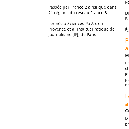
Po
Passée par France 2 ainsi que dans
21 régions du réseau France 3
Di
Pa
Formée à Sciences Po Aix-en-
Provence et à l’Institut Pratique de
Ég
Journalisme (IPJ) de Paris
P
a
M
En
ch
jo
po
no
F
a
C
Mo
p