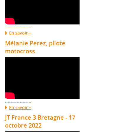
En savoir +
Mélanie Perez, pilote
motocross
En savoir +
JT France 3 Bretagne - 17
octobre 2022