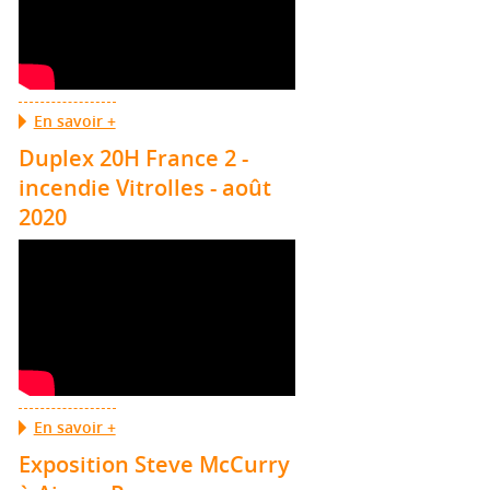
En savoir +
Duplex 20H France 2 -
incendie Vitrolles - août
2020
En savoir +
Exposition Steve McCurry