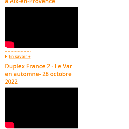
à Aix-en-Provence
En savoir +
Duplex France 2 - Le Var
en automne- 28 octobre
2022