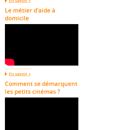
En savoir +
Le métier d'aide à
domicile
En savoir +
Comment se démarquent
les petits cinémas ?