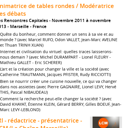
nimatrice de tables rondes / Modératrice
es débats
es Rencontres Capitales
Novembre 2011 à novembre
013
Marseille
France
Quête du bonheur, comment donner un sens à sa vie et au
monde ? (avec Marcel RUFO, Odon VALLET, Jean-Marc AVELINE
et Thuan TRINH XUAN)
Internet et civilisation du virtuel: quelles traces laisserons-
nous demain ? (avec Michel DURAMPART - Lionel FLEURY -
Mathieu GALLET - Eric SCHERER)
L’art et la création pour changer la ville et la société (avec
Catherine TRAUTMANN, Jacques PFISTER, Rudy RICCIOTTI)
Bien se nourrir créer une cuisine nouvelle, ce qui va changer
dans nos assiettes (avec Pierre GAGNAIRE, Lionel LEVY, Hervé
THIS, Pascal NIBAUDEAU)
Comment la recherche peut-elle changer la société ? (avec
David KHAYAT, Étienne KLEIN, Gérard BERRY, Gilles BOEUF, Jean-
Marc LEVY-LEBLOND)
RI - rédactrice - présentatrice -