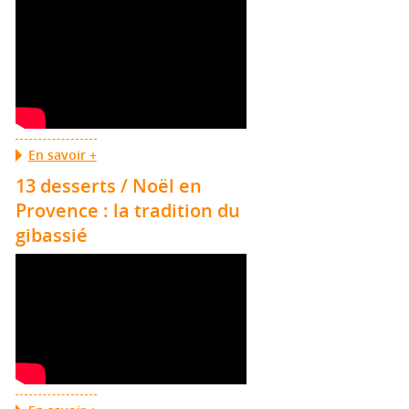
En savoir +
13 desserts / Noël en
Provence : la tradition du
gibassié