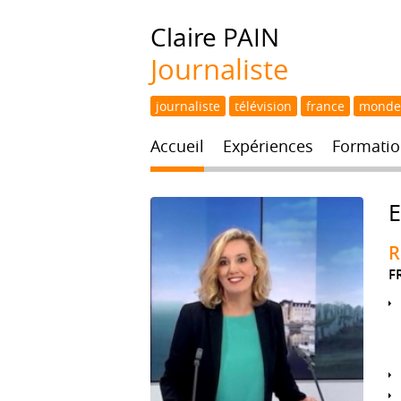
Claire
PAIN
Journaliste
journaliste
télévision
france
monde
Accueil
Expériences
Formatio
R
F