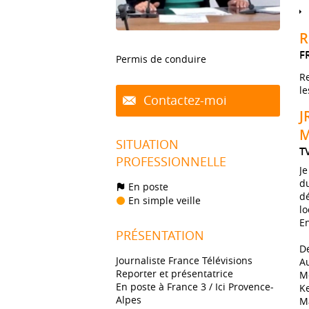
R
F
Permis de conduire
Re
le
Contactez-moi
J
M
SITUATION
T
PROFESSIONNELLE
Je
d
En poste
dé
En simple veille
lo
En
PRÉSENTATION
De
Journaliste France Télévisions
Au
Reporter et présentatrice
Me
En poste à France 3 / Ici Provence-
Ke
Alpes
Ma